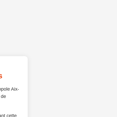
s
opole Aix-
 de
nt cette