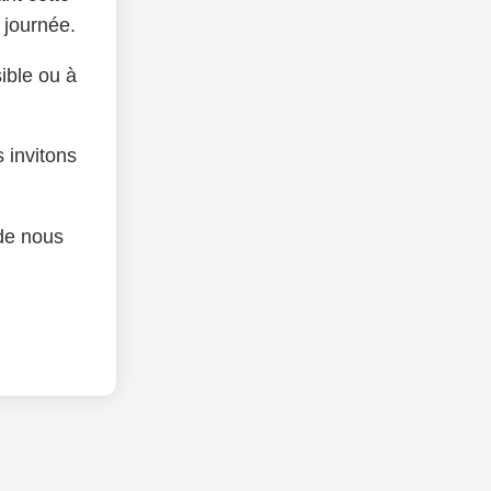
a journée.
ible ou à
.
 invitons
de nous